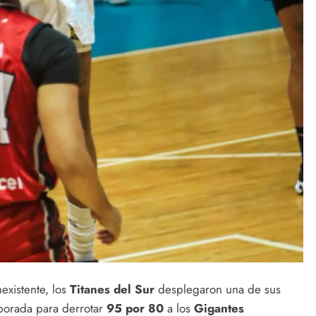
existente, los
Titanes del Sur
desplegaron una de sus
porada para derrotar
95 por 80
a los
Gigantes