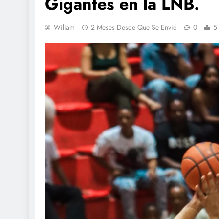
Gigantes en la LNB.
Wiliam
2 Meses Desde Que Se Envió
0
5