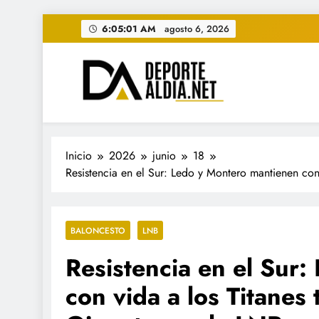
Saltar
6:05:03 AM
agosto 6, 2026
al
contenido
• DEPORTE AL DIA • "Per
www.deportealdia.net #deportealdia #deporteal
Inicio
2026
junio
18
Resistencia en el Sur: Ledo y Montero mantienen con 
BALONCESTO
LNB
Resistencia en el Sur
con vida a los Titanes 