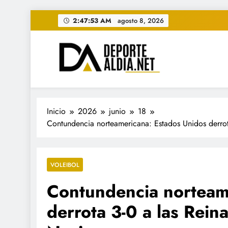
Saltar
2:47:55 AM
agosto 8, 2026
al
contenido
• DEPORTE AL DIA • "Per
www.deportealdia.net #deportealdia #deporteal
Inicio
2026
junio
18
Contundencia norteamericana: Estados Unidos derrot
VOLEIBOL
Contundencia norteam
derrota 3-0 a las Rein