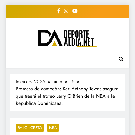
Saltar
al
contenido
• DEPORTE AL DIA •
www.deportealdia.net #deportealdia
#deportealdiard #deportealdiaperiodico
"Periodico Deportivo
Digital"
Inicio
2026
junio
15
Promesa de campeón: Karl-Anthony Towns asegura
que traerá el trofeo Larry O’Brien de la NBA a la
República Dominicana.
BALONCESTO
NBA