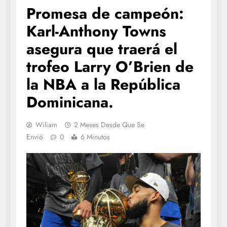
Promesa de campeón:
Karl-Anthony Towns
asegura que traerá el
trofeo Larry O’Brien de
la NBA a la República
Dominicana.
Wiliam
2 Meses Desde Que Se
Envió
0
6 Minutos