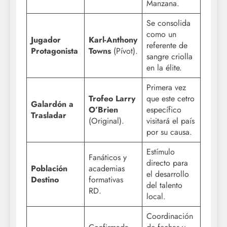
Manzana.
Se consolida
como un
Jugador
Karl-Anthony
referente de
Protagonista
Towns
(Pívot).
sangre criolla
en la élite.
Primera vez
Trofeo Larry
que este cetro
Galardón a
O’Brien
específico
Trasladar
(Original).
visitará el país
por su causa.
Estímulo
Fanáticos y
directo para
Población
academias
el desarrollo
Destino
formativas
del talento
RD.
local.
Coordinación