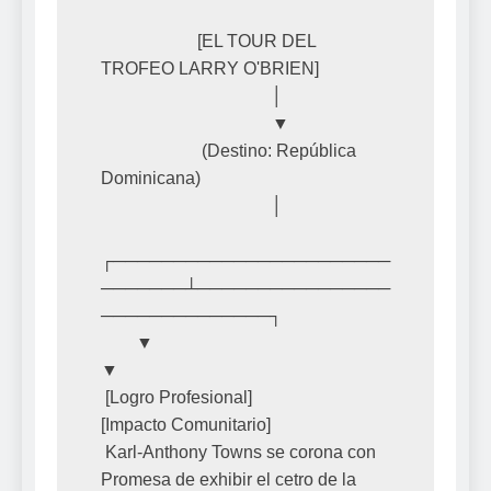
                      [EL TOUR DEL 
TROFEO LARRY O'BRIEN]

                                       │

                                       ▼

                       (Destino: República 
Dominicana)

                                       │

┌───────────────────────
───────┴────────────────
──────────────┐

        ▼                                                             
▼

 [Logro Profesional]                                           
[Impacto Comunitario]

 Karl-Anthony Towns se corona con                              
Promesa de exhibir el cetro de la 