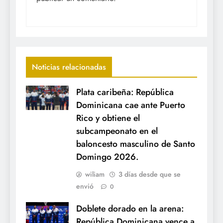
Noticias relacionadas
Plata caribeña: República
Dominicana cae ante Puerto
Rico y obtiene el
subcampeonato en el
baloncesto masculino de Santo
Domingo 2026.
wiliam
3 días desde que se
envió
0
Doblete dorado en la arena:
República Dominicana vence a