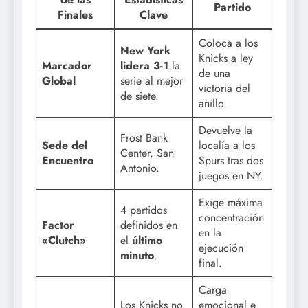
Partido
Finales
Clave
Coloca a los
New York
Knicks a ley
Marcador
lidera 3-1
la
de una
Global
serie al mejor
victoria del
de siete.
anillo.
Devuelve la
Frost Bank
Sede del
localía a los
Center, San
Encuentro
Spurs tras dos
Antonio.
juegos en NY.
Exige máxima
4 partidos
concentración
Factor
definidos en
en la
«Clutch»
el
último
ejecución
minuto
.
final.
Carga
Los Knicks no
emocional e