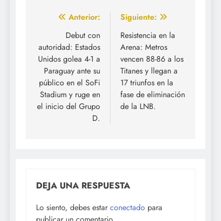
Navegación
Anterior:
Siguiente:
de
Debut con
Resistencia en la
autoridad: Estados
Arena: Metros
entradas
Unidos golea 4-1 a
vencen 88-86 a los
Paraguay ante su
Titanes y llegan a
público en el SoFi
17 triunfos en la
Stadium y ruge en
fase de eliminación
el inicio del Grupo
de la LNB.
D.
DEJA UNA RESPUESTA
Lo siento, debes estar
conectado
para
publicar un comentario.