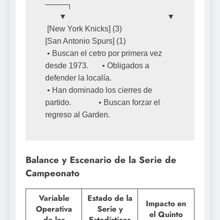
────┐

       ▼                                                   ▼

 [New York Knicks] (3)                               
[San Antonio Spurs] (1)

 • Buscan el cetro por primera vez 
desde 1973.       • Obligados a 
defender la localía.

 • Han dominado los cierres de 
partido.              • Buscan forzar el 
Balance y Escenario de la Serie de
Campeonato
Variable
Estado de la
Impacto en
Operativa
Serie y
el Quinto
de las
Estadísticas