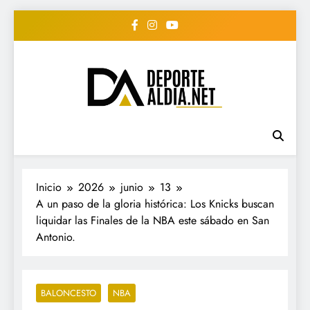
Saltar
al
contenido
• DEPORTE AL DIA •
www.deportealdia.net #deportealdia
#deportealdiard #deportealdiaperiodico
"Periodico Deportivo
Digital"
Inicio
2026
junio
13
A un paso de la gloria histórica: Los Knicks buscan
liquidar las Finales de la NBA este sábado en San
Antonio.
BALONCESTO
NBA