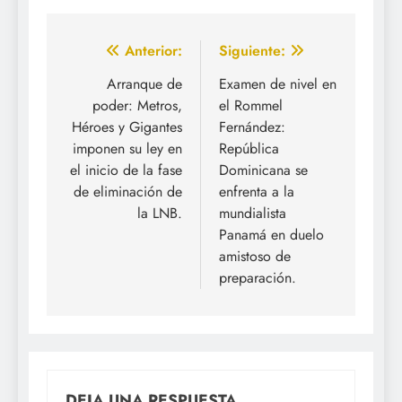
Navegación
Anterior:
Siguiente:
de
Arranque de
Examen de nivel en
poder: Metros,
el Rommel
entradas
Héroes y Gigantes
Fernández:
imponen su ley en
República
el inicio de la fase
Dominicana se
de eliminación de
enfrenta a la
la LNB.
mundialista
Panamá en duelo
amistoso de
preparación.
DEJA UNA RESPUESTA