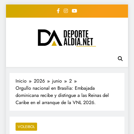
Saltar
al
contenido
• DEPORTE AL DIA •
www.deportealdia.net #deportealdia
#deportealdiard #deportealdiaperiodico
"Periodico Deportivo
Digital"
Inicio
2026
junio
2
Orgullo nacional en Brasilia: Embajada
dominicana recibe y distingue a las Reinas del
Caribe en el arranque de la VNL 2026.
VOLEIBOL