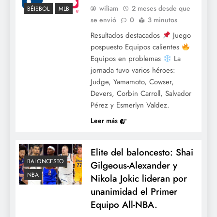
wiliam
2 meses desde que
BÉISBOL
MLB
se envió
0
3 minutos
Resultados destacados
Juego
pospuesto Equipos calientes
Equipos en problemas
La
jornada tuvo varios héroes:
Judge, Yamamoto, Cowser,
Devers, Corbin Carroll, Salvador
Pérez y Esmerlyn Valdez.
Leer más
Elite del baloncesto: Shai
BALONCESTO
Gilgeous-Alexander y
NBA
Nikola Jokic lideran por
unanimidad el Primer
Equipo All-NBA.