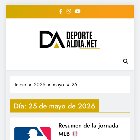
Saltar
al
contenido
• DEPORTE AL DIA •
www.deportealdia.net #deportealdia
#deportealdiard #deportealdiaperiodico
"Periodico Deportivo
Digital"
Inicio
2026
mayo
25
Día:
25 de mayo de 2026
Resumen de la jornada
MLB