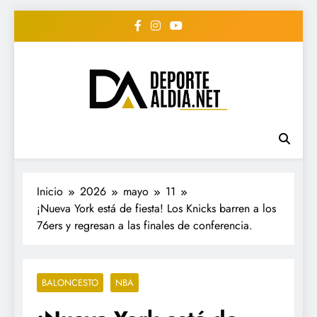
Saltar
al
contenido
• DEPORTE AL DIA •
www.deportealdia.net #deportealdia
#deportealdiard #deportealdiaperiodico
"Periodico Deportivo
Digital"
Inicio
2026
mayo
11
¡Nueva York está de fiesta! Los Knicks barren a los
76ers y regresan a las finales de conferencia.
BALONCESTO
NBA