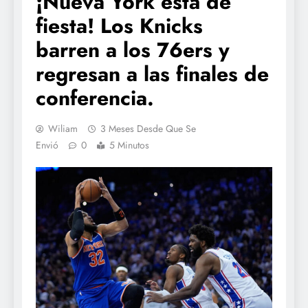
¡Nueva York está de
fiesta! Los Knicks
barren a los 76ers y
regresan a las finales de
conferencia.
Wiliam
3 Meses Desde Que Se
Envió
0
5 Minutos