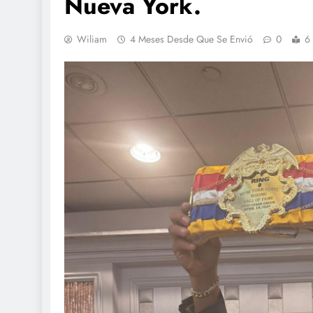
Nueva York.
Wiliam
4 Meses Desde Que Se Envió
0
6