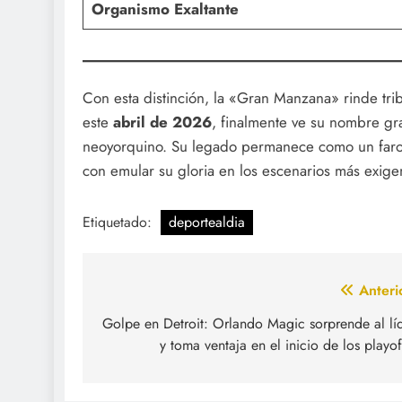
Organismo Exaltante
Con esta distinción, la «Gran Manzana» rinde tri
este
abril de 2026
, finalmente ve su nombre gra
neoyorquino. Su legado permanece como un faro
con emular su gloria en los escenarios más exig
Etiquetado:
deportealdia
Navegación
Anteri
de
Golpe en Detroit: Orlando Magic sorprende al lí
y toma ventaja en el inicio de los playof
entradas