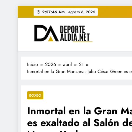
Saltar
2:57:48 AM
agosto 6, 2026
al
contenido
• DEPORTE AL DIA • "Per
www.deportealdia.net #deportealdia #deporteal
Inicio
2026
abril
21
Inmortal en la Gran Manzana: Julio César Green es 
BOXEO
Inmortal en la Gran M
es exaltado al Salón d