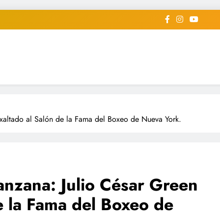
iodico Deportivo Digital"
diard #deportealdiaperiodico
exaltado al Salón de la Fama del Boxeo de Nueva York.
anzana: Julio César Green
e la Fama del Boxeo de