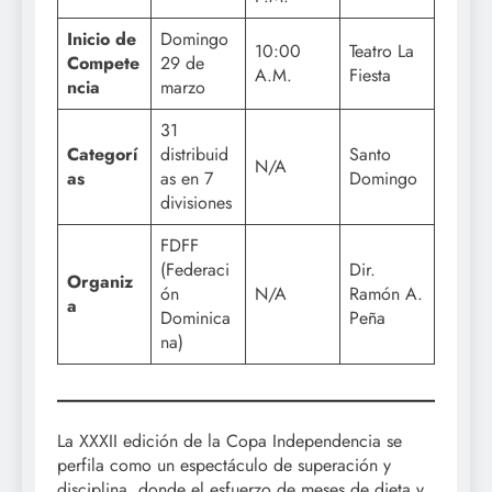
Inicio de
Domingo
10:00
Teatro La
Compete
29 de
A.M.
Fiesta
ncia
marzo
31
Categorí
distribuid
Santo
N/A
as
as en 7
Domingo
divisiones
FDFF
(Federaci
Dir.
Organiz
ón
N/A
Ramón A.
a
Dominica
Peña
na)
La XXXII edición de la Copa Independencia se
perfila como un espectáculo de superación y
disciplina, donde el esfuerzo de meses de dieta y