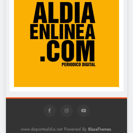
www.deportealdia.net Powered By
.
BlazeThemes