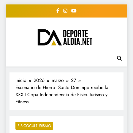
Saltar
al
contenido
• DEPORTE AL DIA •
www.deportealdia.net #deportealdia
#deportealdiard #deportealdiaperiodico
"Periodico Deportivo
Digital"
Inicio
2026
marzo
27
Escenario de Hierro: Santo Domingo recibe la
XXXII Copa Independencia de Fisiculturismo y
Fitness.
FISICOCULTURISMO