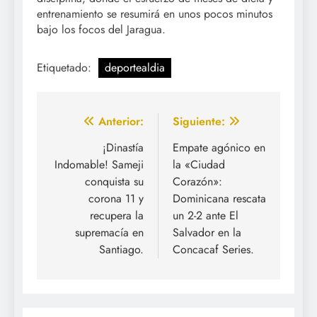
entrenamiento se resumirá en unos pocos minutos
bajo los focos del Jaragua.
Etiquetado:
deportealdia
Navegación
Anterior:
Siguiente:
de
¡Dinastía
Empate agónico en
Indomable! Sameji
la «Ciudad
entradas
conquista su
Corazón»:
corona 11 y
Dominicana rescata
recupera la
un 2-2 ante El
supremacía en
Salvador en la
Santiago.
Concacaf Series.