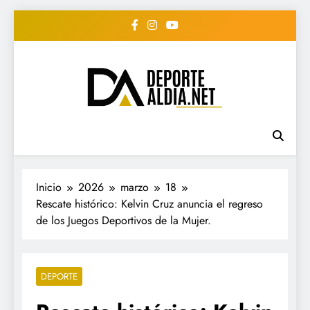
Saltar
al
contenido
• DEPORTE AL DIA •
www.deportealdia.net #deportealdia
#deportealdiard #deportealdiaperiodico
"Periodico Deportivo
Digital"
Inicio
2026
marzo
18
Rescate histórico: Kelvin Cruz anuncia el regreso
de los Juegos Deportivos de la Mujer.
DEPORTE