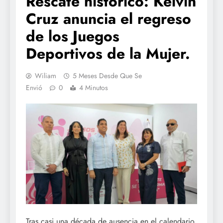
Rescate histórico: Kelvin
Cruz anuncia el regreso
de los Juegos
Deportivos de la Mujer.
Wiliam
5 Meses Desde Que Se
Envió
0
4 Minutos
Tras casi una década de ausencia en el calendario