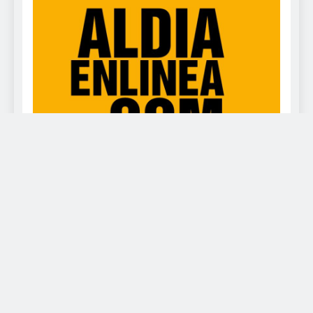
www.deportealdia.net Powered By
.
BlazeThemes