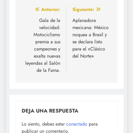
Navegación
Anterior:
Siguiente:
de
Gala de la
Aplanadora
velocidad:
mexicana: México
entradas
Motociclismo
noquea a Brasil y
premia a sus
se declara listo
campeones y
para el «Clásico
exalta nuevas
del Norte»
leyendas al Salón
de la Fama.
DEJA UNA RESPUESTA
Lo siento, debes estar
conectado
para
publicar un comentario.