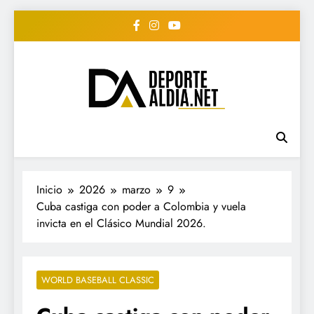
Saltar
al
contenido
• DEPORTE AL DIA •
www.deportealdia.net #deportealdia
#deportealdiard #deportealdiaperiodico
"Periodico Deportivo
Digital"
Inicio
2026
marzo
9
Cuba castiga con poder a Colombia y vuela
invicta en el Clásico Mundial 2026.
WORLD BASEBALL CLASSIC