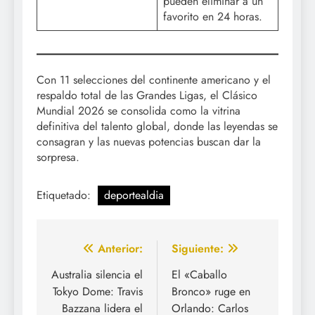
pueden eliminar a un
favorito en 24 horas.
Con 11 selecciones del continente americano y el
respaldo total de las Grandes Ligas, el Clásico
Mundial 2026 se consolida como la vitrina
definitiva del talento global, donde las leyendas se
consagran y las nuevas potencias buscan dar la
sorpresa.
Etiquetado:
deportealdia
Navegación
Anterior:
Siguiente:
de
Australia silencia el
El «Caballo
Tokyo Dome: Travis
Bronco» ruge en
entradas
Bazzana lidera el
Orlando: Carlos