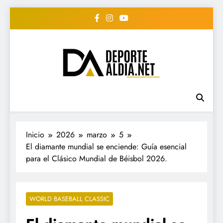
Saltar
al
contenido
• DEPORTE AL DIA •
www.deportealdia.net #deportealdia
#deportealdiard #deportealdiaperiodico
"Periodico Deportivo
Digital"
Inicio
2026
marzo
5
El diamante mundial se enciende: Guía esencial
para el Clásico Mundial de Béisbol 2026.
WORLD BASEBALL CLASSIC