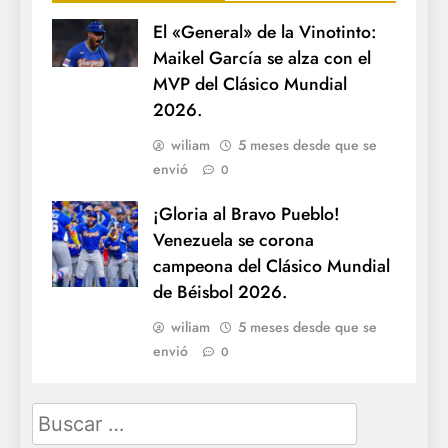
El «General» de la Vinotinto:
Maikel García se alza con el
MVP del Clásico Mundial
2026.
wiliam
5 meses desde que se
envió
0
¡Gloria al Bravo Pueblo!
Venezuela se corona
campeona del Clásico Mundial
de Béisbol 2026.
wiliam
5 meses desde que se
envió
0
Buscar: