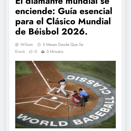
El diamante mundial se
enciende: Guía esencial
para el Clásico Mundial
de Béisbol 2026.
Wiliam
5 Meses Desde Que Se
Envió
0
5 Minutos