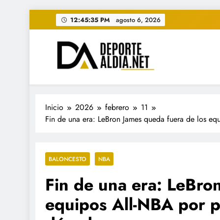
Saltar
12:45:37 PM
agosto 6, 2026
al
contenido
• DEPORTE AL DIA • "Per
www.deportealdia.net #deportealdia #deporteal
Inicio
2026
febrero
11
Fin de una era: LeBron James queda fuera de los eq
BALONCESTO
NBA
Fin de una era: LeBro
equipos All-NBA por p