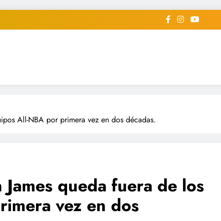
iodico Deportivo Digital"
diard #deportealdiaperiodico
uipos All-NBA por primera vez en dos décadas.
n James queda fuera de los
rimera vez en dos