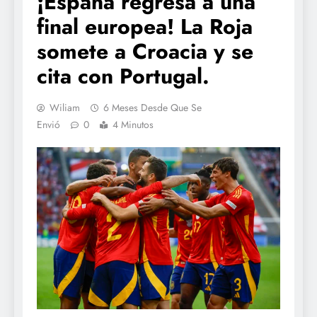
¡España regresa a una
final europea! La Roja
somete a Croacia y se
cita con Portugal.
Wiliam
6 Meses Desde Que Se
Envió
0
4 Minutos