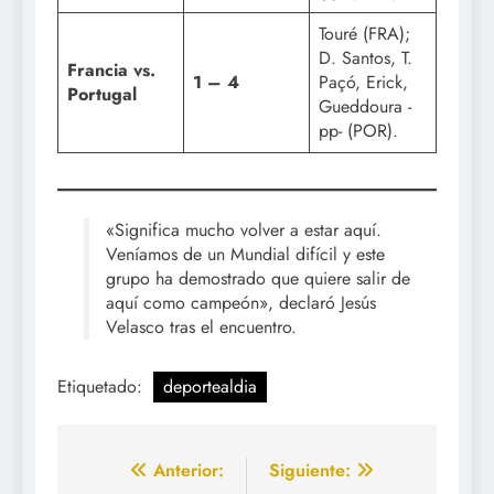
Touré (FRA);
D. Santos, T.
Francia vs.
1 – 4
Paçó, Erick,
Portugal
Gueddoura -
pp- (POR).
«Significa mucho volver a estar aquí.
Veníamos de un Mundial difícil y este
grupo ha demostrado que quiere salir de
aquí como campeón», declaró Jesús
Velasco tras el encuentro.
Etiquetado:
deportealdia
Navegación
Anterior:
Siguiente: