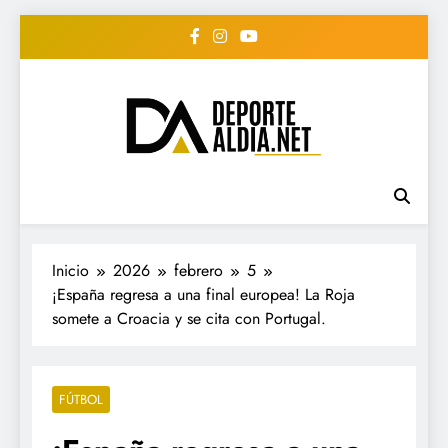
Saltar
al
contenido
• DEPORTE AL DIA •
www.deportealdia.net #deportealdia
#deportealdiard #deportealdiaperiodico
"Periodico Deportivo
Digital"
Inicio
2026
febrero
5
¡España regresa a una final europea! La Roja
somete a Croacia y se cita con Portugal.
FÚTBOL