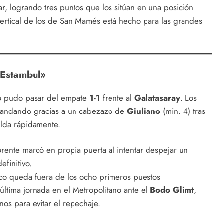
r, logrando tres puntos que los sitúan en una posición
o vertical de los de San Mamés está hecho para las grandes
e Estambul»
o pudo pasar del empate
1-1
frente al
Galatasaray
. Los
mandando gracias a un cabezazo de
Giuliano
(min. 4) tras
alda rápidamente.
rente marcó en propia puerta al intentar despejar un
efinitivo.
ico queda fuera de los ocho primeros puestos
 última jornada en el Metropolitano ante el
Bodo Glimt
,
nos para evitar el repechaje.