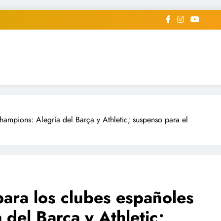
iodico Deportivo Digital"
diard #deportealdiaperiodico
hampions: Alegría del Barça y Athletic; suspenso para el
para los clubes españoles
del Barça y Athletic;