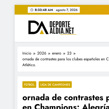
Saltar
8:33:50 AM
agosto 7, 2026
al
contenido
• DEPORTE AL DIA • "Per
www.deportealdia.net #deportealdia #deporteal
Inicio
2026
enero
23
ornada de contrastes para los clubes españoles en C
Atlético.
FÚTBOL
LIGA DE CAMPEONES
ornada de contrastes 
en Champions: Alegría 