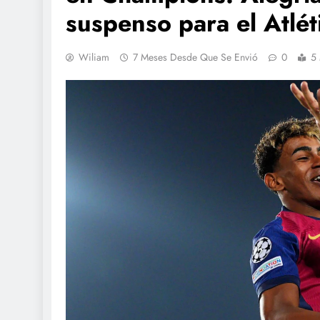
suspenso para el Atlét
Wiliam
7 Meses Desde Que Se Envió
0
5 