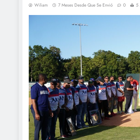
Wiliam
7 Meses Desde Que Se Envió
0
5 