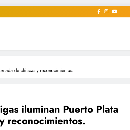
iodico Deportivo Digital"
diard #deportealdiaperiodico
jornada de clínicas y reconocimientos.
igas iluminan Puerto Plata
 y reconocimientos.