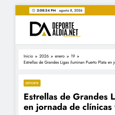
Saltar
3:08:25 PM
agosto 8, 2026
al
contenido
• DEPORTE AL DIA • "Per
www.deportealdia.net #deportealdia #deporteal
Inicio
2026
enero
19
Estrellas de Grandes Ligas iluminan Puerto Plata en 
DEPORTE
Estrellas de Grandes L
en jornada de clínicas