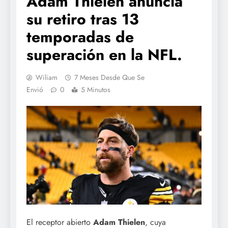
Adam Thielen anuncia
su retiro tras 13
temporadas de
superación en la NFL.
Wiliam
7 Meses Desde Que Se
Envió
0
5 Minutos
El receptor abierto
Adam Thielen
, cuya