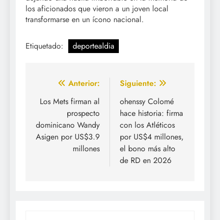
los aficionados que vieron a un joven local
transformarse en un ícono nacional.
Etiquetado:
deportealdia
Navegación
Anterior:
Siguiente:
de
Los Mets firman al
ohenssy Colomé
prospecto
hace historia: firma
entradas
dominicano Wandy
con los Atléticos
Asigen por US$3.9
por US$4 millones,
millones
el bono más alto
de RD en 2026