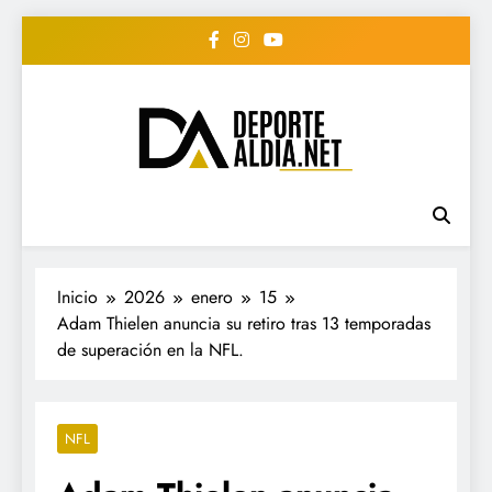
Saltar
al
contenido
• DEPORTE AL DIA •
www.deportealdia.net #deportealdia
#deportealdiard #deportealdiaperiodico
"Periodico Deportivo
Digital"
Inicio
2026
enero
15
Adam Thielen anuncia su retiro tras 13 temporadas
de superación en la NFL.
NFL