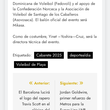
Dominicana de Voleibol (Fedovoli) y el apoyo de
la Confederación Norceca y la Asociación de
Voleibol de Santiago de los Caballeros
(Asovosaca). El balón oficial del evento será
Mikasa.
Como de costumbre, Yinet –Yoshira—Cruz, será la
directora técnica del evento.
Etiquetado:
Cabarete 2025
deportealdia
Voleibol de Playa
Navegación
Anterior:
Siguiente:
de
El Barcelona lucirá
Jordan Goldwire,
el logo del rapero
primer refuerzo de
entradas
Travis Scott en el
Metros para la
clásico del
Super Liga LNB.