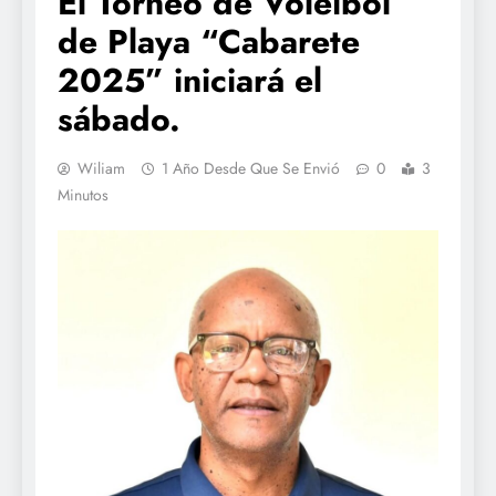
El Torneo de Voleibol
de Playa “Cabarete
2025” iniciará el
sábado.
Wiliam
1 Año Desde Que Se Envió
0
3
Minutos