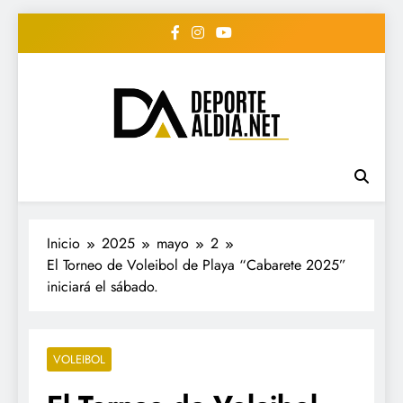
Saltar
al
contenido
• DEPORTE AL DIA •
www.deportealdia.net #deportealdia
#deportealdiard #deportealdiaperiodico
"Periodico Deportivo
Digital"
Inicio
2025
mayo
2
El Torneo de Voleibol de Playa “Cabarete 2025”
iniciará el sábado.
VOLEIBOL