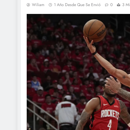
Wiliam
1 Año Desde Que Se Envió
0
3 Mi