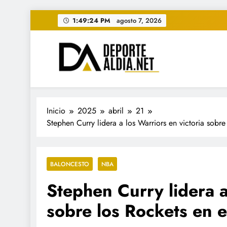
Saltar
1:49:26 PM
agosto 7, 2026
al
contenido
• DEPORTE AL DIA • "Per
www.deportealdia.net #deportealdia #deporteal
Inicio
2025
abril
21
Stephen Curry lidera a los Warriors en victoria sobre
BALONCESTO
NBA
Stephen Curry lidera a
sobre los Rockets en e