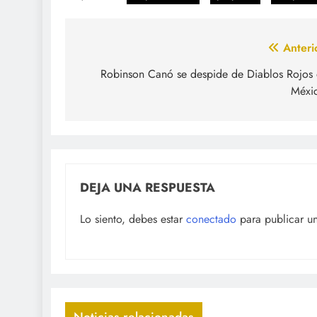
Navegación
Anteri
de
Robinson Canó se despide de Diablos Rojos
Méxi
entradas
DEJA UNA RESPUESTA
Lo siento, debes estar
conectado
para publicar u