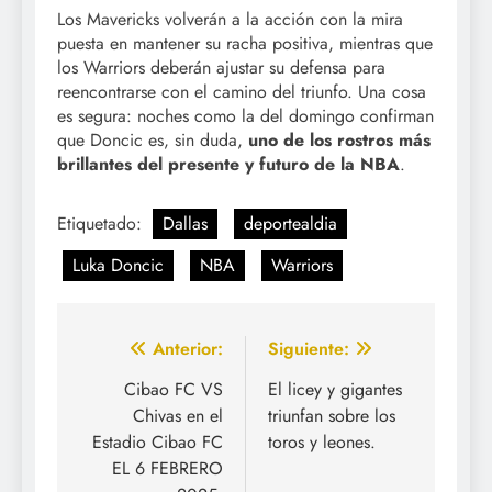
Los Mavericks volverán a la acción con la mira
puesta en mantener su racha positiva, mientras que
los Warriors deberán ajustar su defensa para
reencontrarse con el camino del triunfo. Una cosa
es segura: noches como la del domingo confirman
que Doncic es, sin duda,
uno de los rostros más
brillantes del presente y futuro de la NBA
.
Etiquetado:
Dallas
deportealdia
Luka Doncic
NBA
Warriors
Navegación
Anterior:
Siguiente:
de
Cibao FC VS
El licey y gigantes
Chivas en el
triunfan sobre los
entradas
Estadio Cibao FC
toros y leones.
EL 6 FEBRERO