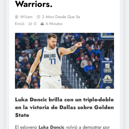
Warriors.
Wiliam
2 Años Desde Que Se
Envió
0
6 Minutos
Luka Doncic brilla con un triple-doble
en la victoria de Dallas sobre Golden
State
El esloveno
Luka Doncic
volvió a demostrar por