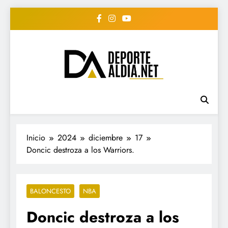
Saltar
al
contenido
• DEPORTE AL DIA •
www.deportealdia.net #deportealdia
#deportealdiard #deportealdiaperiodico
"Periodico Deportivo
Digital"
Inicio
2024
diciembre
17
Doncic destroza a los Warriors.
BALONCESTO
NBA
Doncic destroza a los