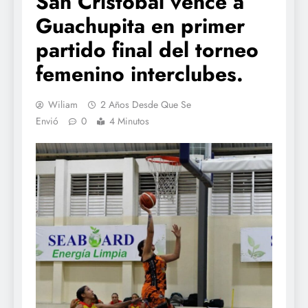
San Cristóbal vence a
Guachupita en primer
partido final del torneo
femenino interclubes.
Wiliam
2 Años Desde Que Se
Envió
0
4 Minutos