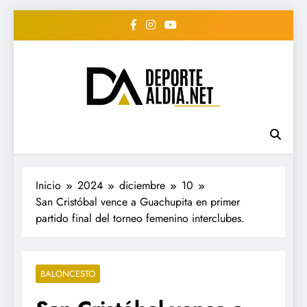
Saltar
al
contenido
• DEPORTE AL DIA •
www.deportealdia.net #deportealdia
#deportealdiard #deportealdiaperiodico
"Periodico Deportivo
Digital"
Inicio
2024
diciembre
10
San Cristóbal vence a Guachupita en primer
partido final del torneo femenino interclubes.
BALONCESTO