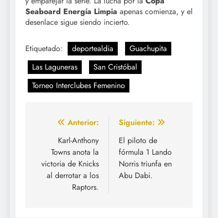
y emparejar la serie. La lucha por la
Copa
Seaboard Energía Limpia
apenas comienza, y el
desenlace sigue siendo incierto.
Etiquetado:
deportealdia
Guachupita
Las Laguneras
San Cristóbal
Torneo Interclubes Femenino
Navegación
Anterior:
Siguiente:
de
Karl-Anthony
El piloto de
Towns anota la
fórmula 1 Lando
entradas
victoria de Knicks
Norris triunfa en
al derrotar a los
Abu Dabi.
Raptors.