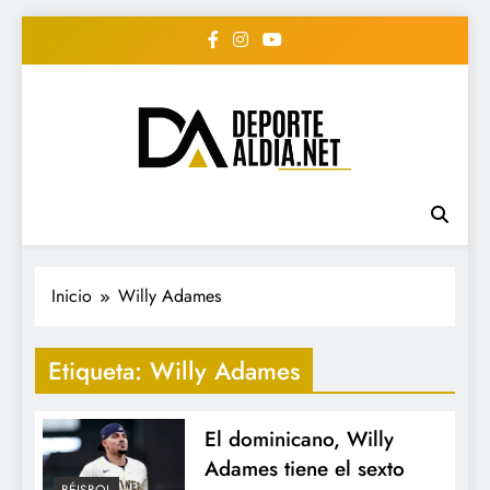
Saltar
al
contenido
• DEPORTE AL DIA •
www.deportealdia.net #deportealdia
#deportealdiard #deportealdiaperiodico
"Periodico Deportivo
Digital"
Inicio
Willy Adames
Etiqueta:
Willy Adames
El dominicano, Willy
Adames tiene el sexto