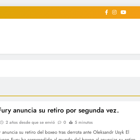
iodico Deportivo Digital"
diard #deportealdiaperiodico
Fury anuncia su retiro por segunda vez.
2 años desde que se envió
0
5 minutos
 anuncia su retiro del boxeo tras derrota ante Oleksandr Usyk El
Tyson Fury ha sorprendido al mundo del boxeo al anunciar su retiro