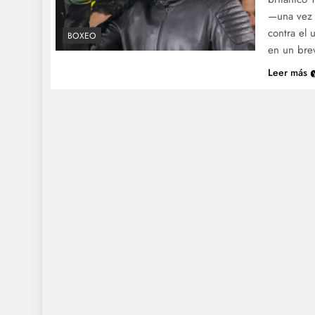
—una vez 
contra el 
BOXEO
en un br
Leer más