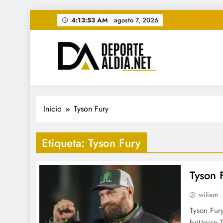
Saltar
4:13:54 AM
agosto 7, 2026
al
contenido
• DEPORTE AL DIA • "Per
www.deportealdia.net #deportealdia #deporteal
Inicio
Tyson Fury
Etiqueta:
Tyson Fury
Tyson 
wiliam
Tyson Fury
británico 