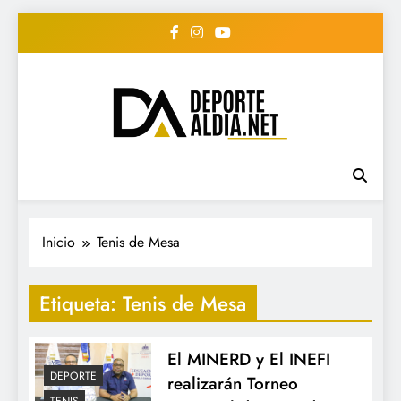
Saltar
al
contenido
• DEPORTE AL DIA •
www.deportealdia.net #deportealdia
#deportealdiard #deportealdiaperiodico
"Periodico Deportivo
Digital"
Inicio
Tenis de Mesa
Etiqueta:
Tenis de Mesa
El MINERD y El INEFI
DEPORTE
realizarán Torneo