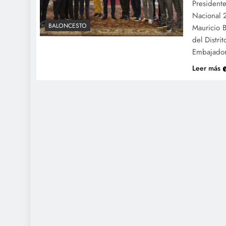
President
Nacional 
BALONCESTO
Mauricio 
del Distri
Embajadore
Leer más