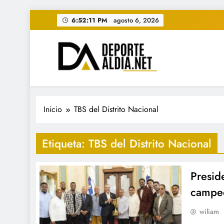
Saltar
6:52:12 PM
agosto 6, 2026
al
contenido
• DEPORTE AL DIA • "Per
www.deportealdia.net #deportealdia #deporteal
Inicio
TBS del Distrito Nacional
Etiqueta:
TBS del Distrito Nacional
Presid
campeo
wiliam