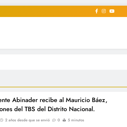
iodico Deportivo Digital"
diard #deportealdiaperiodico
ente Abinader recibe al Mauricio Báez,
nes del TBS del Distrito Nacional.
2 años desde que se envió
0
5 minutos