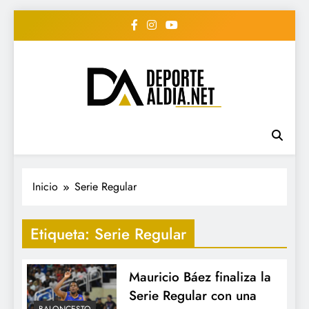
Saltar
al
contenido
• DEPORTE AL DIA •
www.deportealdia.net #deportealdia
#deportealdiard #deportealdiaperiodico
"Periodico Deportivo
Digital"
Inicio
Serie Regular
Etiqueta:
Serie Regular
Mauricio Báez finaliza la
Serie Regular con una