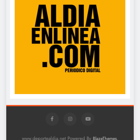
www.deportealdia.net Powered By
.
BlazeThemes