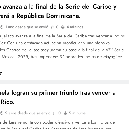
 avanza a la final de la Serie del Caribe y
tará a República Dominicana.
1 año desde que se envió
0
4 minutos
 Jalisco avanza a la final de la Serie del Caribe tras vencer a Indios
ez Con una destacada actuación monticular y una ofensiva
los Charros de Jalisco aseguraron su pase a la final de la 67.ª Serie
e Mexicali 2025, tras imponerse 3-1 sobre los Indios de Mayagüez
o…
ela logran su primer triunfo tras vencer a
 Rico.
2 años desde que se envió
0
5 minutos
s de Lara remonta con poder ofensivo y vence a los Indios de
en la Serie del Caribe Los Cardenales de Lara lograron una