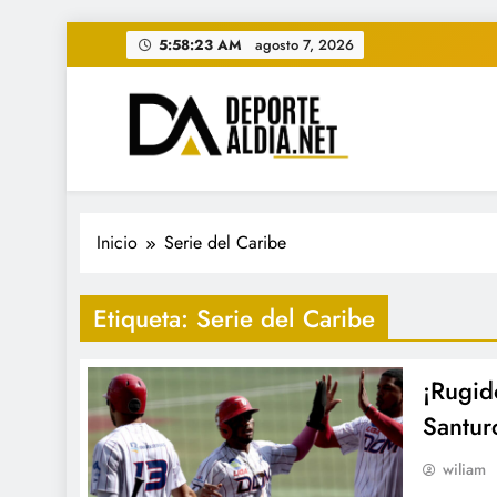
Saltar
5:58:24 AM
agosto 7, 2026
al
contenido
• DEPORTE AL DIA • "Per
www.deportealdia.net #deportealdia #deporteal
Inicio
Serie del Caribe
Etiqueta:
Serie del Caribe
¡Rugid
Santur
wiliam