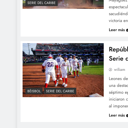
SERIE DEL CARIBE
espectacul
sacudiénd
victoria e
Leer más
Repúbl
Serie 
wiliam
Leones de
una destac
BÉISBOL
SERIE DEL CARIBE
séptimo e
iniciaron 
al impone
Leer más