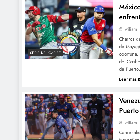
México
enfren
wiliam
Charros de
de Mayagü
SERIE DEL CARIBE
oportuna, 
del Carib
de Puert
Leer más
Venezu
Puerto
wiliam
Cardenale
Mayagüez 