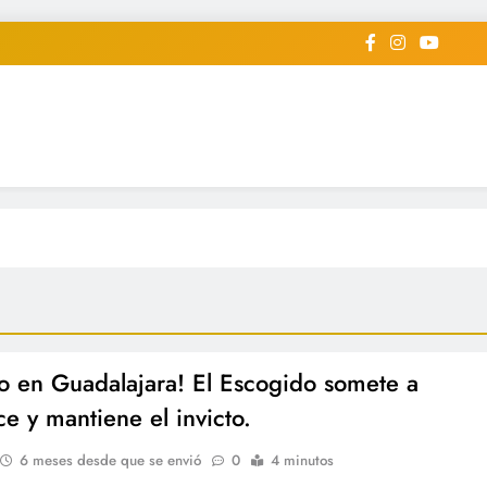
iodico Deportivo Digital"
diard #deportealdiaperiodico
o en Guadalajara! El Escogido somete a
ce y mantiene el invicto.
6 meses desde que se envió
0
4 minutos