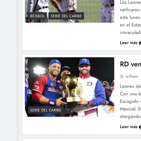
Los Leone
ratificaro
BÉISBOL
SERIE DEL CARIBE
este lunes
en el Est
inmaculad
Leer más
RD ven
wiliam
Leones de
Con una br
Escogido v
Mexicali 2
SERIE DEL CARIBE
otorgándo
Leer más