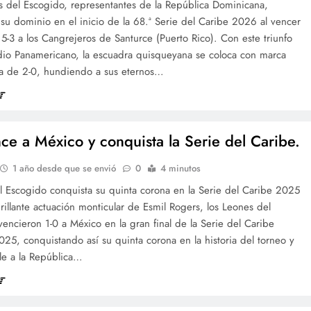
s del Escogido, representantes de la República Dominicana,
n su dominio en el inicio de la 68.ª Serie del Caribe 2026 al vencer
 5-3 a los Cangrejeros de Santurce (Puerto Rico). Con este triunfo
adio Panamericano, la escuadra quisqueyana se coloca con marca
a de 2-0, hundiendo a sus eternos…
ce a México y conquista la Serie del Caribe.
1 año desde que se envió
0
4 minutos
l Escogido conquista su quinta corona en la Serie del Caribe 2025
illante actuación monticular de Esmil Rogers, los Leones del
encieron 1-0 a México en la gran final de la Serie del Caribe
025, conquistando así su quinta corona en la historia del torneo y
le a la República…