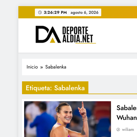
Saltar
3:26:30 PM
agosto 6, 2026
al
contenido
• DEPORTE AL DIA • "Per
www.deportealdia.net #deportealdia #deporteal
Inicio
Sabalenka
Etiqueta:
Sabalenka
Sabale
Wuhan 
wiliam