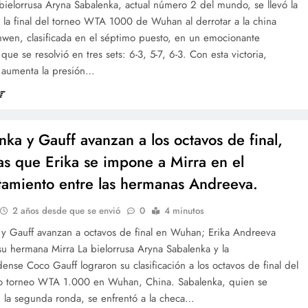
 bielorrusa Aryna Sabalenka, actual número 2 del mundo, se llevó la
n la final del torneo WTA 1000 de Wuhan al derrotar a la china
wen, clasificada en el séptimo puesto, en un emocionante
que se resolvió en tres sets: 6-3, 5-7, 6-3. Con esta victoria,
 aumenta la presión…
nka y Gauff avanzan a los octavos de final,
as que Erika se impone a Mirra en el
tamiento entre las hermanas Andreeva.
2 años desde que se envió
0
4 minutos
 y Gauff avanzan a octavos de final en Wuhan; Erika Andreeva
su hermana Mirra La bielorrusa Aryna Sabalenka y la
ense Coco Gauff lograron su clasificación a los octavos de final del
so torneo WTA 1.000 en Wuhan, China. Sabalenka, quien se
n la segunda ronda, se enfrentó a la checa…