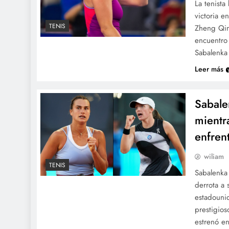
La tenista
victoria e
TENIS
Zheng Qin
encuentro 
Sabalenka
Leer más
Sabale
mientr
enfren
wiliam
TENIS
Sabalenka
derrota a 
estadounid
prestigio
estrenó e