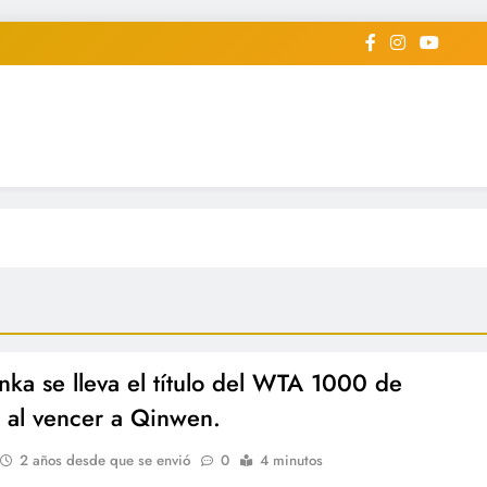
iodico Deportivo Digital"
diard #deportealdiaperiodico
nka se lleva el título del WTA 1000 de
al vencer a Qinwen.
2 años desde que se envió
0
4 minutos