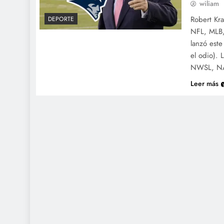
wiliam
Robert Kra
DEPORTE
NFL, MLB,
lanzó est
el odio). 
NWSL, NA
Leer más