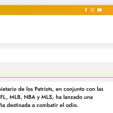
iodico Deportivo Digital"
diard #deportealdiaperiodico
ietario de los Patriots, en conjunto con las
NFL, MLB, NBA y MLS, ha lanzado una
a destinada a combatir el odio.