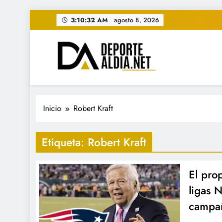
Saltar
3:10:33 AM
agosto 8, 2026
al
contenido
• DEPORTE AL DIA • "Per
www.deportealdia.net #deportealdia #deporteal
Inicio
Robert Kraft
Etiqueta:
Robert Kraft
El prop
ligas 
campañ