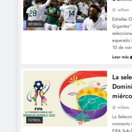
wiliam
Estrellas 
BÉISBOL
Gigantes” 
seleccion
esperado 
10 de nov
Leer más
La sel
Domini
miérco
wiliam
La Selecc
FÚTBOL
momento h
FIFA Sub-