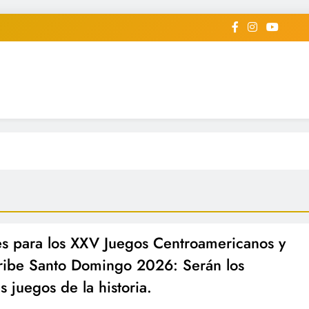
iodico Deportivo Digital"
diard #deportealdiaperiodico
s para los XXV Juegos Centroamericanos y
ribe Santo Domingo 2026: Serán los
s juegos de la historia.