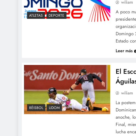
wiliam
A poco más
ATLETAS
DEPORTE
presidente
organizac
Domingo 2
Estado con
Leer más
El Esco
Águila
wiliam
La postemp
BÉISBOL
LIDOM
Dominican
anoche, lo
Final, mie
lucha enc