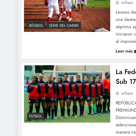
wiliam
Leones de
una destac
BÉISBOL
SERIE DEL CARIBE
séptimo e
iniciaron 
al impone
Leer más
La Fed
Sub 17
wiliam
REPÚBLIC
PREMIUND
FÚTBOL
Dominicana
seleccion
manera con