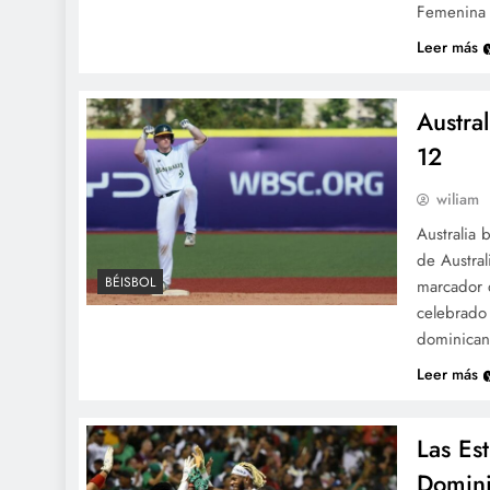
Femenina 
Leer más
Austra
12
wiliam
Australia 
de Austra
BÉISBOL
marcador d
celebrado 
dominican
Leer más
Las Es
Domini