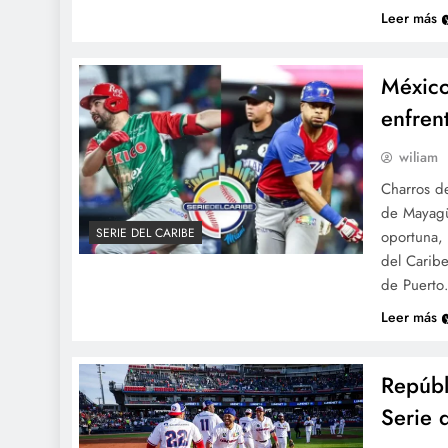
Leer más
México
enfren
wiliam
Charros de
de Mayagü
SERIE DEL CARIBE
oportuna, 
del Carib
de Puert
Leer más
Repúbl
Serie 