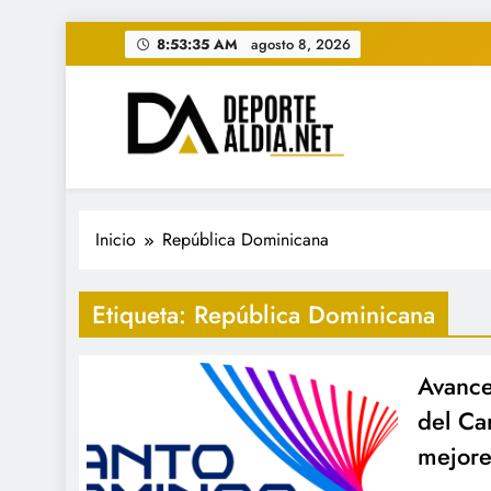
Saltar
8:53:37 AM
agosto 8, 2026
al
contenido
• DEPORTE AL DIA • "Per
www.deportealdia.net #deportealdia #deporteal
Inicio
República Dominicana
Etiqueta:
República Dominicana
Avance
del Ca
mejore