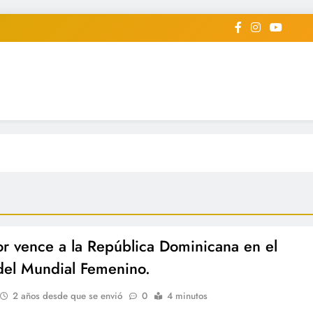
iodico Deportivo Digital"
diard #deportealdiaperiodico
r vence a la República Dominicana en el
 del Mundial Femenino.
2 años desde que se envió
0
4 minutos