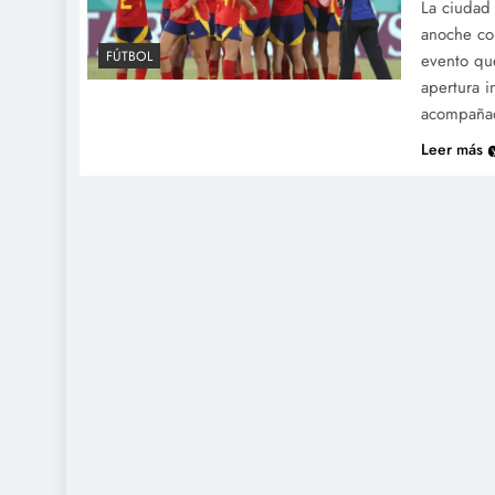
La ciudad 
anoche co
FÚTBOL
evento qu
apertura i
acompañad
Leer más