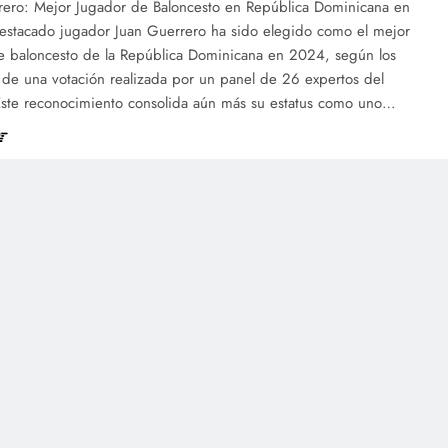
rero: Mejor Jugador de Baloncesto en República Dominicana en
estacado jugador Juan Guerrero ha sido elegido como el mejor
e baloncesto de la República Dominicana en 2024, según los
 de una votación realizada por un panel de 26 expertos del
Este reconocimiento consolida aún más su estatus como uno…