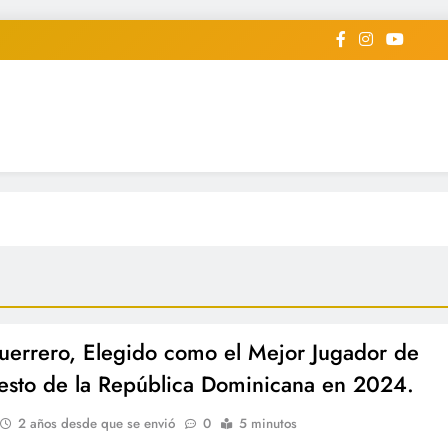
iodico Deportivo Digital"
diard #deportealdiaperiodico
uerrero, Elegido como el Mejor Jugador de
esto de la República Dominicana en 2024.
2 años desde que se envió
0
5 minutos