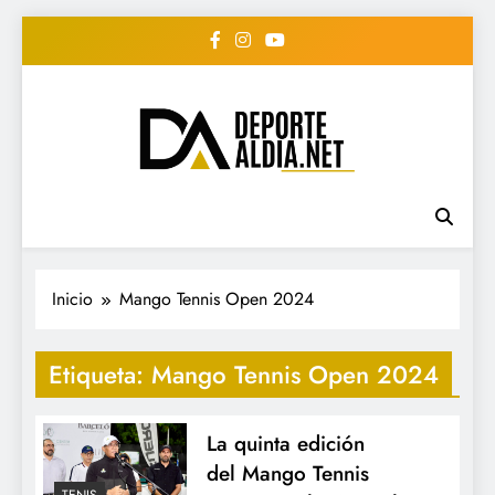
Saltar
al
contenido
• DEPORTE AL DIA •
www.deportealdia.net #deportealdia
#deportealdiard #deportealdiaperiodico
"Periodico Deportivo
Digital"
Inicio
Mango Tennis Open 2024
Etiqueta:
Mango Tennis Open 2024
La quinta edición
del Mango Tennis