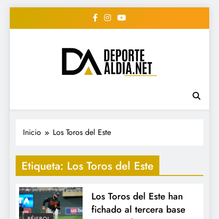
Saltar
al
contenido
• DEPORTE AL DIA •
www.deportealdia.net #deportealdia
#deportealdiard #deportealdiaperiodico
"Periodico Deportivo
Digital"
Inicio
Los Toros del Este
Etiqueta:
Los Toros del Este
Los Toros del Este han
fichado al tercera base