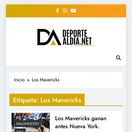
Saltar
al
contenido
• DEPORTE AL DIA •
www.deportealdia.net #deportealdia
#deportealdiard #deportealdiaperiodico
"Periodico Deportivo
Digital"
Inicio
Los Mavericks
Etiqueta:
Los Mavericks
Los Mavericks ganan
BALONCESTO
antes Nueva York.