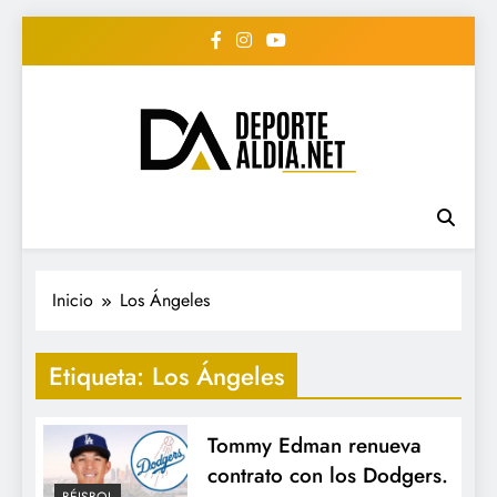
Saltar
al
contenido
• DEPORTE AL DIA •
www.deportealdia.net #deportealdia
#deportealdiard #deportealdiaperiodico
"Periodico Deportivo
Digital"
Inicio
Los Ángeles
Etiqueta:
Los Ángeles
Tommy Edman renueva
contrato con los Dodgers.