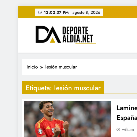
Saltar
12:02:38 PM
agosto 8, 2026
al
contenido
• DEPORTE AL DIA • "Per
www.deportealdia.net #deportealdia #deporteal
Inicio
lesión muscular
Etiqueta:
lesión muscular
Lamine
España
wiliam