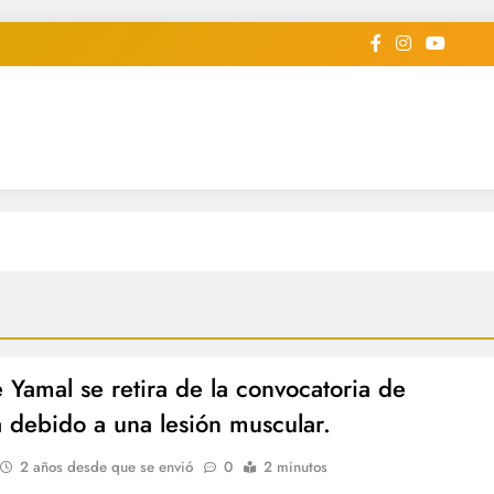
iodico Deportivo Digital"
diard #deportealdiaperiodico
 Yamal se retira de la convocatoria de
 debido a una lesión muscular.
2 años desde que se envió
0
2 minutos