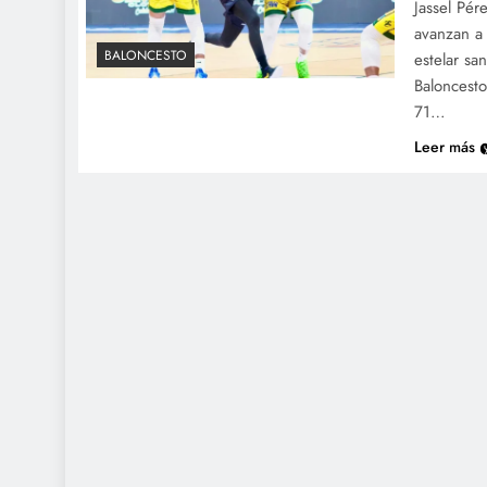
Jassel Pér
avanzan a 
BALONCESTO
estelar sa
Baloncesto
71…
Leer más