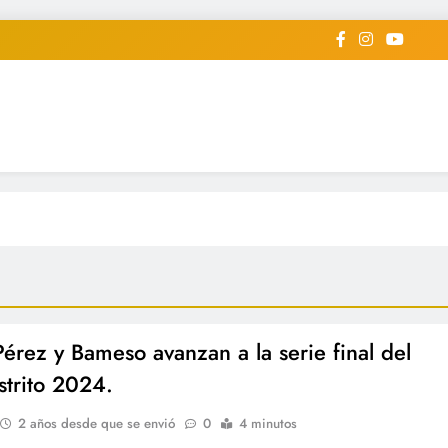
iodico Deportivo Digital"
diard #deportealdiaperiodico
 Pérez y Bameso avanzan a la serie final del
strito 2024.
2 años desde que se envió
0
4 minutos