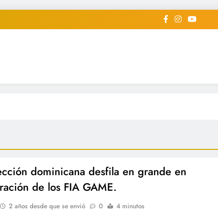
iodico Deportivo Digital"
diard #deportealdiaperiodico
ección dominicana desfila en grande en
ración de los FIA GAME.
2 años desde que se envió
0
4 minutos