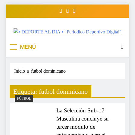
Saltar
al
contenido
• DEPORTE AL DIA •
www.deportealdia.net #deportealdia #deportealdiard
MENÚ
#deportealdiaperiodico
"Periodico Deportivo Digital"
Inicio
futbol dominicano
Etiqueta:
futbol dominicano
FÚTBOL
La Selección Sub-17
Masculina concluye su
tercer módulo de
entrenamiento para el