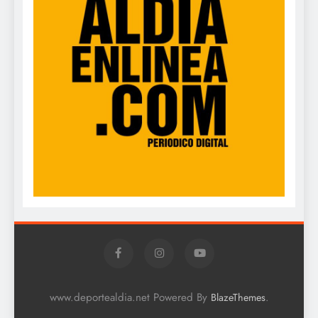
www.deportealdia.net Powered By
.
BlazeThemes