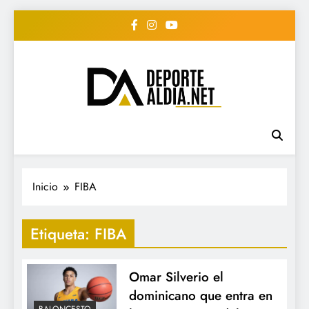
Saltar
al
contenido
• DEPORTE AL DIA •
www.deportealdia.net #deportealdia
#deportealdiard #deportealdiaperiodico
"Periodico Deportivo
Digital"
Inicio
FIBA
Etiqueta:
FIBA
Omar Silverio el
dominicano que entra en