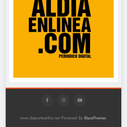
www.deportealdia.net Powered By
.
BlazeThemes