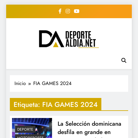
Saltar
al
contenido
• DEPORTE AL DIA •
www.deportealdia.net #deportealdia
#deportealdiard #deportealdiaperiodico
"Periodico Deportivo
Digital"
Inicio
FIA GAMES 2024
Etiqueta:
FIA GAMES 2024
La Selección dominicana
DEPORTE
desfila en grande en