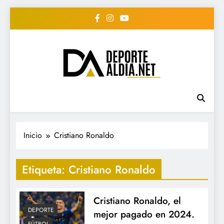
Saltar
al
contenido
• DEPORTE AL DIA •
www.deportealdia.net #deportealdia
#deportealdiard #deportealdiaperiodico
"Periodico Deportivo
Digital"
Inicio
Cristiano Ronaldo
Etiqueta:
Cristiano Ronaldo
Cristiano Ronaldo, el
DEPORTE
mejor pagado en 2024.