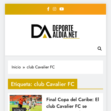
Saltar
al
contenido
• DEPORTE AL DIA •
www.deportealdia.net #deportealdia
#deportealdiard #deportealdiaperiodico
"Periodico Deportivo
Digital"
Inicio
club Cavalier FC
Etiqueta:
club Cavalier FC
Final Copa del Caribe: El
club Cavalier FC se
FÚTBOL