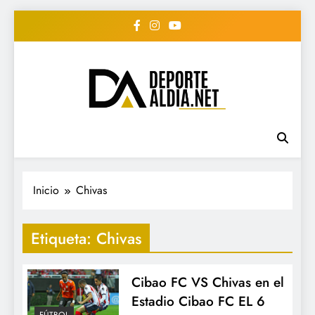
Saltar
al
contenido
• DEPORTE AL DIA •
www.deportealdia.net #deportealdia
#deportealdiard #deportealdiaperiodico
"Periodico Deportivo
Digital"
Inicio
Chivas
Etiqueta:
Chivas
Cibao FC VS Chivas en el
Estadio Cibao FC EL 6