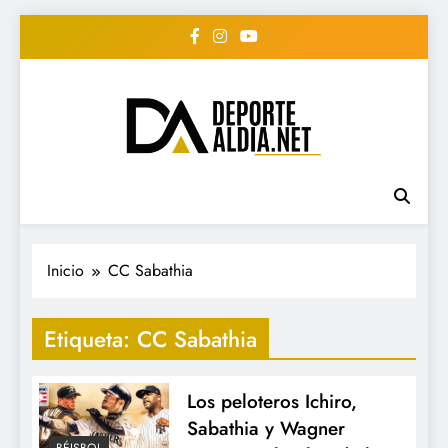
Saltar
al
contenido
• DEPORTE AL DIA •
www.deportealdia.net #deportealdia
#deportealdiard #deportealdiaperiodico
"Periodico Deportivo
Digital"
Inicio
CC Sabathia
Etiqueta:
CC Sabathia
Los peloteros Ichiro,
Sabathia y Wagner