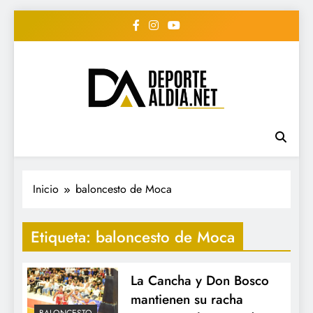
Saltar
al
contenido
• DEPORTE AL DIA •
www.deportealdia.net #deportealdia
#deportealdiard #deportealdiaperiodico
"Periodico Deportivo
Digital"
Inicio
baloncesto de Moca
Etiqueta:
baloncesto de Moca
La Cancha y Don Bosco
mantienen su racha