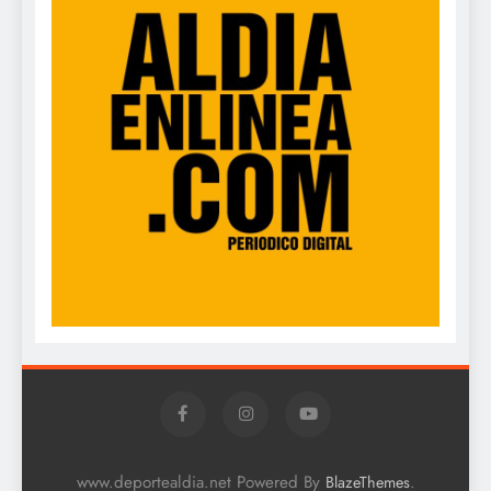
www.deportealdia.net Powered By
.
BlazeThemes