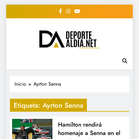
Saltar
al
contenido
• DEPORTE AL DIA •
www.deportealdia.net #deportealdia
#deportealdiard #deportealdiaperiodico
"Periodico Deportivo
Digital"
Inicio
Ayrton Senna
Etiqueta:
Ayrton Senna
Hamilton rendirá
homenaje a Senna en el