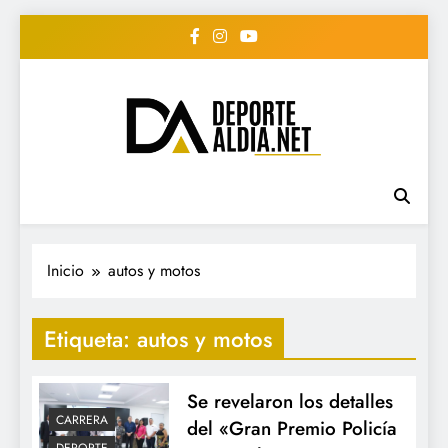
Saltar
al
contenido
• DEPORTE AL DIA •
www.deportealdia.net #deportealdia
#deportealdiard #deportealdiaperiodico
"Periodico Deportivo
Digital"
Inicio
autos y motos
Etiqueta:
autos y motos
Se revelaron los detalles
CARRERA
del «Gran Premio Policía