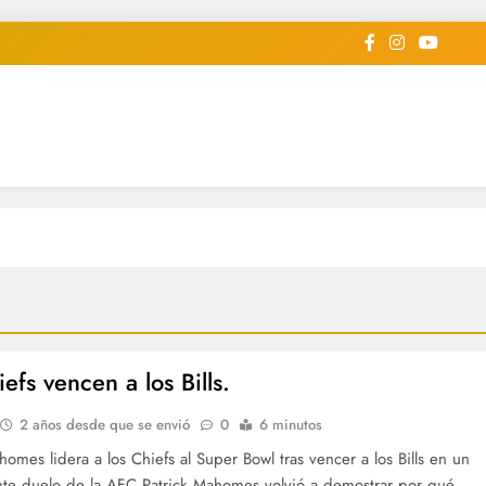
iodico Deportivo Digital"
diard #deportealdiaperiodico
efs vencen a los Bills.
2 años desde que se envió
0
6 minutos
homes lidera a los Chiefs al Super Bowl tras vencer a los Bills en un
te duelo de la AFC Patrick Mahomes volvió a demostrar por qué