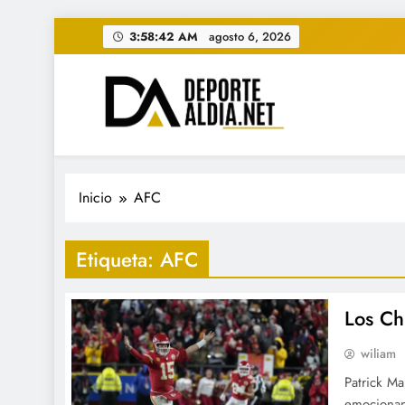
Saltar
3:58:43 AM
agosto 6, 2026
al
contenido
• DEPORTE AL DIA • "Per
www.deportealdia.net #deportealdia #deporteal
Inicio
AFC
Etiqueta:
AFC
Los Chi
wiliam
Patrick Ma
emocionan